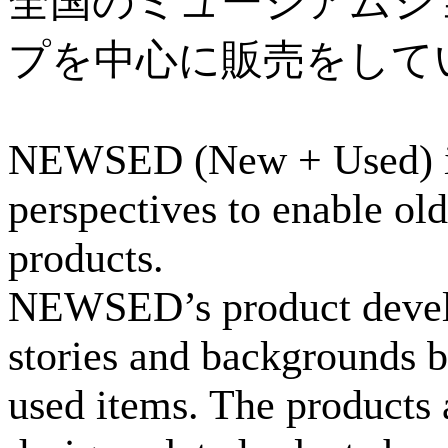
全国のミュージアムシ
プを中心に販売をして
NEWSED (New + Used) is a
perspectives to enable ol
products.
NEWSED’s product develo
stories and backgrounds b
used items. The products 